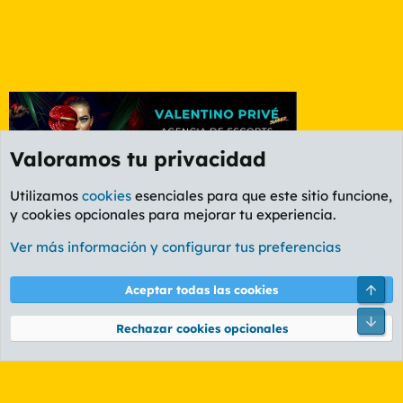
Valoramos tu privacidad
Utilizamos
cookies
esenciales para que este sitio funcione,
y cookies opcionales para mejorar tu experiencia.
Etiquetas
Ver más información y configurar tus preferencias
Cookies
PL OLDSTYLE AMARILLO
Cambiar fuente
Español (ES)
Arri
Aceptar todas las cookies
Contáctanos
Términos y reglas
Política de privacidad
Ayuda
R
Pie
S
Rechazar cookies opcionales
S
®
Community platform by XenForo
© 2010-2026 XenForo Ltd.