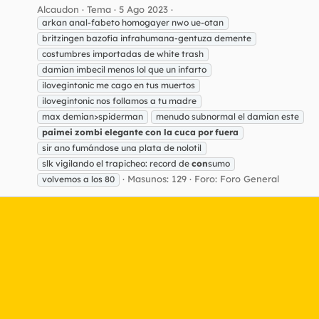
Alcaudon
Tema
5 Ago 2023
arkan anal-fabeto homogayer nwo ue-otan
britzingen bazofia infrahumana-gentuza demente
costumbres importadas de white trash
damian imbecil menos lol que un infarto
ilovegintonic me cago en tus muertos
ilovegintonic nos follamos a tu madre
max demian>spiderman
menudo subnormal el damian este
paimei
zombi
elegante
con
la
cuca
por
fuera
sir ano fumándose una plata de nolotil
slk vigilando el trapicheo: record de
con
sumo
Masunos: 129
Foro:
Foro General
volvemos a los 80