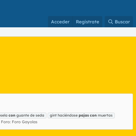
Acceder
Regístrate
Buscar
osela
con
guante de seda
gint haciéndose
pajas
con
muertas
Foro:
Foro Gayolas