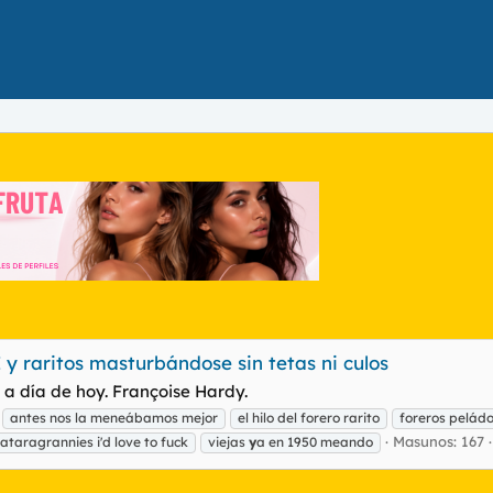
 y raritos masturbándose sin tetas ni culos
 a día de hoy. Françoise Hardy.
antes nos la meneábamos mejor
el hilo del forero rarito
foreros pelád
Masunos: 167
 tataragrannies i'd love to fuck
viejas
y
a en 1950 meando