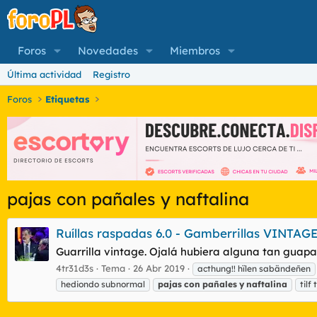
Foros
Novedades
Miembros
Última actividad
Registro
Foros
Etiquetas
pajas con pañales y naftalina
Ruíllas raspadas 6.0 - Gamberrillas VINTAGE
Guarrilla vintage. Ojalá hubiera alguna tan guapa
4tr31d3s
Tema
26 Abr 2019
acthung!! hïlen sabändeñen
hediondo subnormal
pajas
con
pañales
y
naftalina
tilf