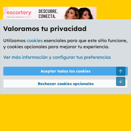
Valoramos tu privacidad
Utilizamos
cookies
esenciales para que este sitio funcione,
y cookies opcionales para mejorar tu experiencia.
Etiquetas
Ver más información y configurar tus preferencias
Cookies
PL OLDSTYLE AMARILLO
Cambiar fuente
Español (ES)
Arri
Aceptar todas las cookies
Contáctanos
Términos y reglas
Política de privacidad
Ayuda
R
Pie
S
Rechazar cookies opcionales
S
®
Community platform by XenForo
© 2010-2026 XenForo Ltd.