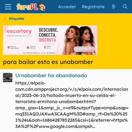
Acceder
Regístrate
Etiquetas
para bailar esto es unabomber
Urnabomber ha abandonado
https://elpais-
com.cdn.ampproject.org/v/s/elpais.com/internacion
al/2023-06-10/hallado-muerto-en-su-celda-el-
terrorista-ermitano-unabomber.html?
amp_gsa=1&amp_js_v=a9&outputType=amp&usqp=
mq331AQIUAKwASCAAgM%3D#amp_tf=De%20%25
1%24s&aoh=16864287852265&csi=1&referrer=https%
3A%2F%2Fwww.google.com&ampsh...