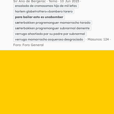
Sir Ano de Bergerac
Tema
10 Jun 2023
ensalada de cromosomas hijo de mil lefas
harlem globetrotters<<bombero torero
para
bailar
esto
es
unabomber
sæterbakken progremonguer mamarracho tarado
sæterbakken progremonguer subnormal demente
verruga ahostiado por su padre por subnormal
Masunos: 124
verruga mamarracho asqueroso desgraciado
Foro:
Foro General