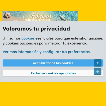
Valoramos tu privacidad
Utilizamos
cookies
esenciales para que este sitio funcione,
y cookies opcionales para mejorar tu experiencia.
Etiquetas
Ver más información y configurar tus preferencias
Cookies
PL OLDSTYLE AMARILLO
Cambiar fuente
Español (ES)
Arri
Aceptar todas las cookies
Contáctanos
Términos y reglas
Política de privacidad
Ayuda
R
Pie
S
Rechazar cookies opcionales
S
®
Community platform by XenForo
© 2010-2026 XenForo Ltd.