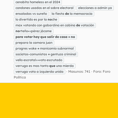
cenobita homeless en el 2024
condones usados en el sobre electoral
elecciones a admin ya
ensaladas vs sureño
la fiesta
de
la memocracia
lo divertido es por la
no
che
max votando con gabardina en cabina
de
votación
no
rteño<<pérez jácome
para
votar
hay
que
salir
de
casa
=
no
prepara la camara juan
progres woke
=
manicomio subnormal
sociatas-comunistas
=
gentuza criminal
vello escrotal>>voto escrutado
verruga es mas tonto
que
una mierda
Masunos: 741
Foro:
Foro
verruga vota a izquierda unida
Política