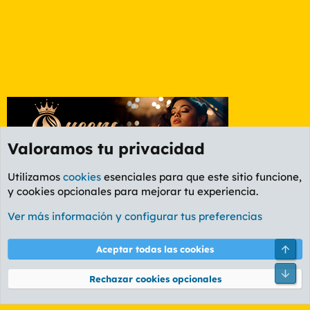
Valoramos tu privacidad
Utilizamos
cookies
esenciales para que este sitio funcione,
y cookies opcionales para mejorar tu experiencia.
Etiquetas
Ver más información y configurar tus preferencias
Cookies
PL OLDSTYLE AMARILLO
Cambiar fuente
Español (ES)
Arri
Aceptar todas las cookies
Contáctanos
Términos y reglas
Política de privacidad
Ayuda
R
Pie
S
Rechazar cookies opcionales
S
®
Community platform by XenForo
© 2010-2026 XenForo Ltd.