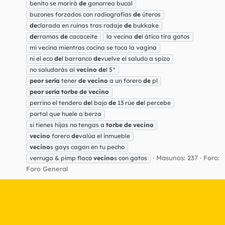
benito se morirá
de
gonorrea bucal
buzones forzados con radiografías
de
úteros
de
clarada en ruinas tras rodaje
de
bukkake
de
rramas
de
cacaceite
la vecina
de
l ático tira gatos
mi vecina mientras cocina se toca la vagina
ni el eco
de
l barranco
de
vuelve el saludo a spizo
no saludarás al
vecino
de
l 5°
peor
sería
tener
de
vecino
a un forero
de
pl
peor
sería
torbe
de
vecino
perrino el tendero
de
l bajo
de
13 rúe
de
l percebe
portal que huele a berza
si tienes hijas no tengas a
torbe
de
vecino
vecino
forero
de
valúa el inmueble
vecino
s gays cagan en tu pecho
Masunos: 237
Foro:
verruga & pimp flaco
vecino
s con gatos
Foro General