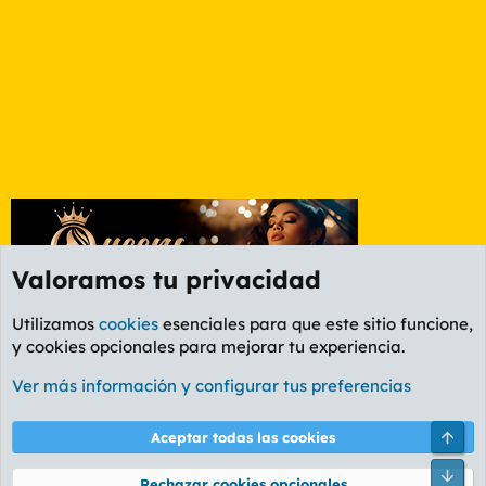
Valoramos tu privacidad
Utilizamos
cookies
esenciales para que este sitio funcione,
y cookies opcionales para mejorar tu experiencia.
Etiquetas
Ver más información y configurar tus preferencias
Cookies
PL OLDSTYLE AMARILLO
Cambiar fuente
Español (ES)
Arri
Aceptar todas las cookies
Contáctanos
Términos y reglas
Política de privacidad
Ayuda
R
Pie
S
Rechazar cookies opcionales