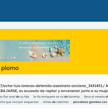
 plomo
/actor-luis-lorenzo-detenido-asesinato-anciana_3431851/ Act
AJARSE, es acusado de raptar y envenenar junto a su mujer a l
y flor anal
de
su hija
la tía enriqueta se va
de
baretas
lleva el veneno
d
rto que vivo por asqueroso
orines
de
colorines
percebesa
gambas
con