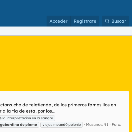
Acceder
Regístrate
Buscar
orzucho de teletienda, de los primeros famosillos en
a tía de esta, por los...
e
la interpretación en la sangre
Masunos: 91
Foro:
gabardina
de
plomo
viejas meand0 polonio