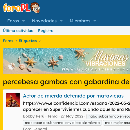
Foros
Novedades
Miembros
Última actividad
Registro
Foros
Etiquetas
percebesa gambas con gabardina de
Actor de mierda detenido por mataviejas
https://www.elconfidencial.com/espana/2022-05-27
aparecer en Supervivientes cuando aquello era REB
Bobby Perú
Tema
27 May 2022
haba subastando en eba
max escoria subnormal envidiosa
de
mierda
max mejor mue
Foro General