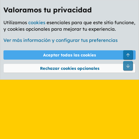
Valoramos tu privacidad
Utilizamos
cookies
esenciales para que este sitio funcione,
y cookies opcionales para mejorar tu experiencia.
Etiquetas
Ver más información y configurar tus preferencias
Cookies
PL OLDSTYLE AMARILLO
Cambiar fuente
Español (ES)
Arri
Aceptar todas las cookies
Contáctanos
Términos y reglas
Política de privacidad
Ayuda
R
Pie
S
Rechazar cookies opcionales
S
®
Community platform by XenForo
© 2010-2026 XenForo Ltd.