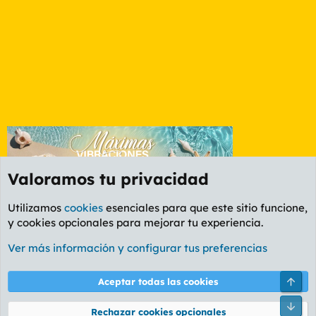
Valoramos tu privacidad
Utilizamos
cookies
esenciales para que este sitio funcione,
y cookies opcionales para mejorar tu experiencia.
Etiquetas
Ver más información y configurar tus preferencias
Cookies
PL OLDSTYLE AMARILLO
Cambiar fuente
Español (ES)
Arri
Aceptar todas las cookies
Contáctanos
Términos y reglas
Política de privacidad
Ayuda
R
Pie
S
Rechazar cookies opcionales