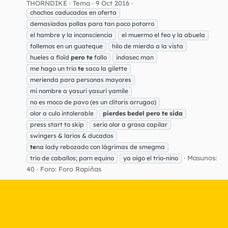
THORNDIKE
Tema
9 Oct 2016
chochos caducados en oferta
demasiadas pollas para tan poco potorro
el hambre y la inconsciencia
el muermo el feo y la abuela
follemos en un guateque
hilo de mierda a la vista
hueles a floïd
pero
te
follo
indasec man
me hago un trio
te
saco la gilette
merienda para personas mayores
mi nombre a yasuri yasuri yamile
no es moco de pavo (es un clítoris arrugao)
olor a culo intolerable
pierdes
bedel
pero
te
sida
press start to skip
serio olor a grasa capilar
swingers & larios & ducados
te
na lady rebozado con lágrimas de smegma
Masunos:
trio de caballos; porn equino
ya oigo el trio-nino
40
Foro:
Foro Rapiñas