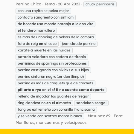
Perrino Chico
Tema
20 Abr 2023
chuck perrinorris
con una rayita se pelea mejor
contacto sangriento con sintrom
de bocado usa monda naranja
a
lo don vito
el
tendero marrullero
es más de unboxing de bolsas de la compra
foto de roig
en
el
saco
jean claude perrino
karate
a
muerte
en
las hurdes
patada voladora con cadera de titanio
perrininos de sparrings sin protecciones
perrino castigando con hikicks
a
sus hijos
perrino cinturón negro 1er don (limpio)
perrino es más de croquets que de crochets
pillarte
a
ryu
en
el
sf
ii
no
cuenta
como
deporte
rellena de
a
lgodón los guantes de fregar
ring clandestino
en
el
a
lmacén
sandokan seagal
tong po extremeño con coronilla franciscana
Masunos: 69
Foro:
y se venda con scottex marca blanca
Manfloros, mancuernas y velocípedos