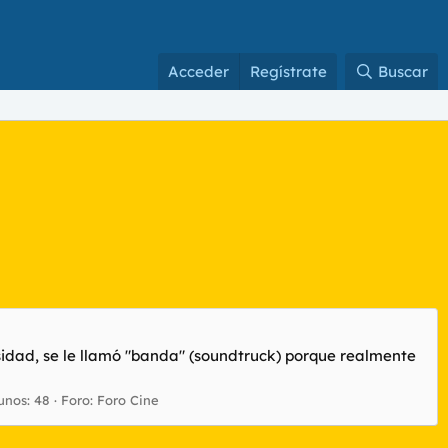
Acceder
Regístrate
Buscar
sidad, se le llamó "banda" (soundtruck) porque realmente
unos: 48
Foro:
Foro Cine