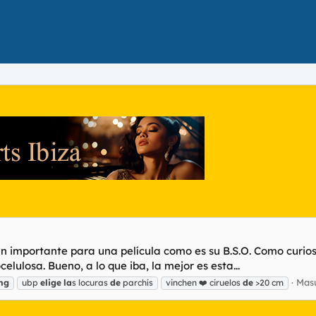
n importante para una película como es su B.S.O. Como curio
elulosa. Bueno, a lo que iba, la mejor es esta...
Mas
ing
ubp
elige
la
s locuras
de
parchís
vinchen ❤️ ciruelos
de
>20 cm