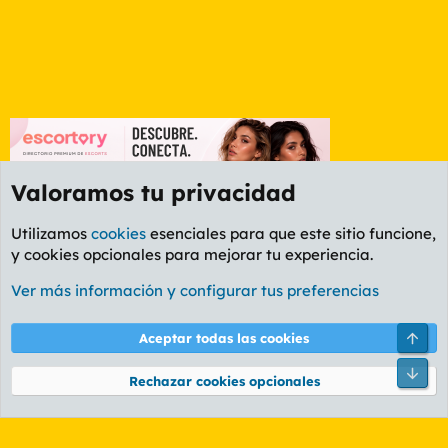
Valoramos tu privacidad
Utilizamos
cookies
esenciales para que este sitio funcione,
y cookies opcionales para mejorar tu experiencia.
Etiquetas
Ver más información y configurar tus preferencias
Cookies
PL OLDSTYLE AMARILLO
Cambiar fuente
Español (ES)
Arri
Aceptar todas las cookies
Contáctanos
Términos y reglas
Política de privacidad
Ayuda
R
Pie
S
Rechazar cookies opcionales
S
®
Community platform by XenForo
© 2010-2026 XenForo Ltd.