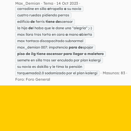
Max_Demian
Tema
14 Oct 2023
carradine en silla
a
tropella
a
su novia
cuatro ruedas pidiendo perras
edificio
de
ferris
tiene
de
scensor
la hija
de
l haba que le done una "alegría" ;-)
max llora tras torta en cara
a
mano
a
bierta
max tontaco discapacitado subnormal
max_demian 007: impotencia
para
de
spojar
piso
de
ilg
tiene
ascensor
para
llegar
a
maletero
semete en silla tras ser enculado por plan kalergi
su novia es dakilla y le tima la pensión
Masunos: 83
torquemada2.0 sodomizado por el plan kalergi
Foro:
Foro General