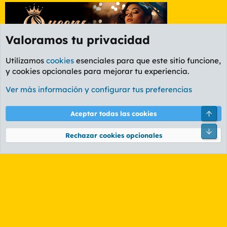
Valoramos tu privacidad
Utilizamos
cookies
esenciales para que este sitio funcione,
y cookies opcionales para mejorar tu experiencia.
Etiquetas
Ver más información y configurar tus preferencias
Cookies
PL OLDSTYLE AMARILLO
Cambiar fuente
Español (ES)
Arri
Aceptar todas las cookies
Contáctanos
Términos y reglas
Política de privacidad
Ayuda
R
Pie
S
Rechazar cookies opcionales
S
®
Community platform by XenForo
© 2010-2026 XenForo Ltd.