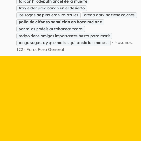
faraon hijodeputh angel
de
la muerte
fray eider predicando
en
el
de
sierto
los sogas
de
piña eran los azules
oread dark no tiene cojones
polla
de
alfonso
se
suicida
en
boca
mclane
por mi os podeis autobanear todos
redpo tiene amigos importantes hasta para morir
Masunos:
tengo sogas. ay que me las quitan
de
las manos !
122
Foro:
Foro General