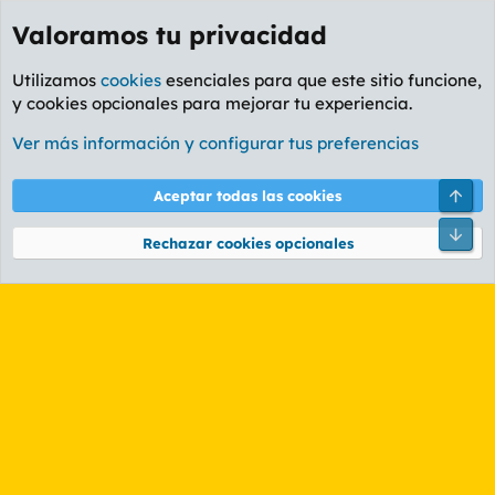
Valoramos tu privacidad
Utilizamos
cookies
esenciales para que este sitio funcione,
y cookies opcionales para mejorar tu experiencia.
Etiquetas
Ver más información y configurar tus preferencias
Cookies
PL OLDSTYLE AMARILLO
Cambiar fuente
Español (ES)
Arri
Aceptar todas las cookies
Contáctanos
Términos y reglas
Política de privacidad
Ayuda
R
Pie
S
Rechazar cookies opcionales
S
®
Community platform by XenForo
© 2010-2026 XenForo Ltd.