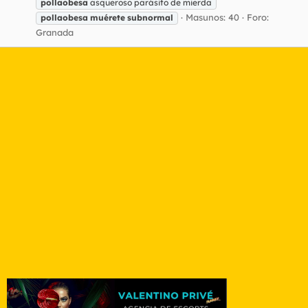
pollaobesa
asqueroso parásito de mierda
Masunos: 40
Foro:
pollaobesa
muérete
subnormal
Granada