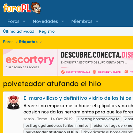
Foros
Novedades
Miembros
Última actividad
Registro
Foros
Etiquetas
polveteador atufando el hilo
El maravilloso y definitivo vidrio de los hilos
A ver si no empezamos a hacer el gilipollas y no c
ocasión nos da las herramientas para que los fore
serdo
Tema
14 Oct 2019
1 bsttag borrado doy fe
2 bs
bsttag agotando sus futiles intentos
eider los tags de >> no
polveteador
atufando
el
hilo
ricky ricardo al borde del re