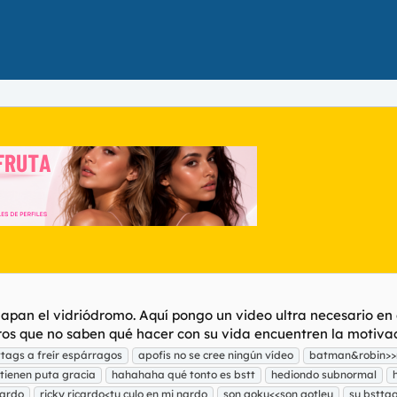
hapan el vidriódromo. Aquí pongo un video ultra necesario en
ros que no saben qué hacer con su vida encuentren la motivaci
ttags a freír espárragos
apofis no se cree ningún vídeo
batman&robin>>
 tienen puta gracia
hahahaha qué tonto es bstt
hediondo subnormal
tardo
ricky ricardo<tu culo en mi nardo
son goku<<son gotleu
su bstta