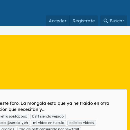
Acceder
Regístrate
Buscar
 este foro. La mongola esta que ya he traído en otra
ón que necesitan y...
retraso&topbox
bstt siendo vejado
hola @serdo -¿eh
mi video en tu culo
odio los videos
g gracias
tag de bstt censurado por newtrall