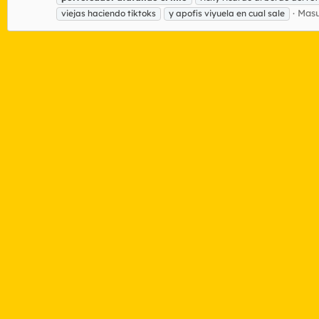
Masu
viejas haciendo tiktoks
y apofis viyuela en cual sale