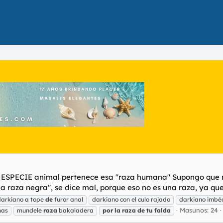
UE ESPECIE animal pertenece esa "raza humana" Supongo que n
 raza negra", se dice mal, porque eso no es una raza, ya que l
darkiano a tope
de
furor anal
darkiano con el culo rajado
darkiano imbéc
Masunos: 24
mas
mundele
raza
bakaladera
por
la
raza
de
tu
falda