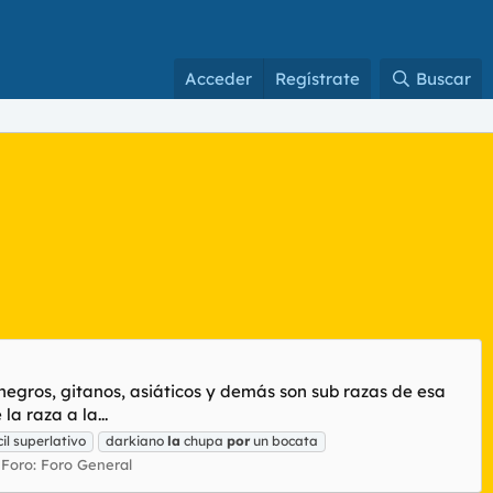
Acceder
Regístrate
Buscar
egros, gitanos, asiáticos y demás son sub razas de esa
a raza a la...
il superlativo
darkiano
la
chupa
por
un bocata
Foro:
Foro General