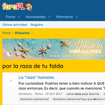
Foros
Novedades
Miembros
Última actividad
Registro
Foros
Etiquetas
por la raza de tu falda
La "raza" humana.
Por curiosidad. Podrías tener a bien indicar A Q
raza entonces. Es decir, que cuando se menciona "la
Darkiano
Tema
15 Oct 2017
come
raza
paja duerme
darkiano submormal
darkiano subnormal hay que
de
cirlo 