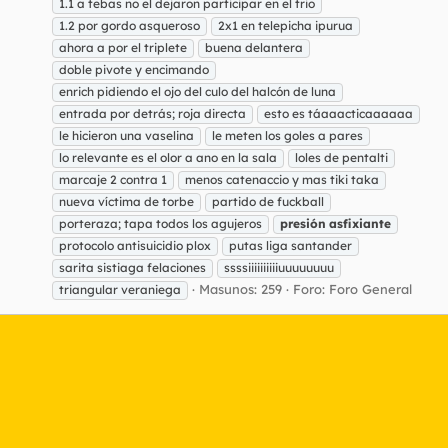
1.1 a tebas no el dejaron participar en el trio
1.2 por gordo asqueroso
2x1 en telepicha ipurua
ahora a por el triplete
buena delantera
doble pivote y encimando
enrich pidiendo el ojo del culo del halcón de luna
entrada por detrás; roja directa
esto es táaaacticaaaaaa
le hicieron una vaselina
le meten los goles a pares
lo relevante es el olor a ano en la sala
loles de pentalti
marcaje 2 contra 1
menos catenaccio y mas tiki taka
nueva víctima de torbe
partido de fuckball
porteraza; tapa todos los agujeros
presión
asfixiante
protocolo antisuicidio plox
putas liga santander
sarita sistiaga felaciones
ssssiiiiiiiiiiuuuuuuuu
Masunos: 259
Foro:
Foro General
triangular veraniega