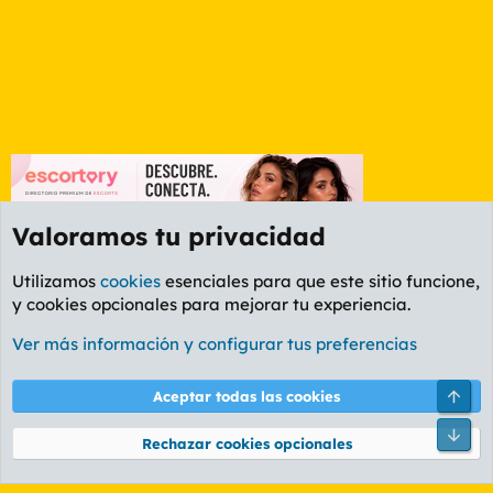
Valoramos tu privacidad
Utilizamos
cookies
esenciales para que este sitio funcione,
y cookies opcionales para mejorar tu experiencia.
Etiquetas
Ver más información y configurar tus preferencias
Cookies
PL OLDSTYLE AMARILLO
Cambiar fuente
Español (ES)
Arri
Aceptar todas las cookies
Contáctanos
Términos y reglas
Política de privacidad
Ayuda
R
Pie
S
Rechazar cookies opcionales
S
®
Community platform by XenForo
© 2010-2026 XenForo Ltd.