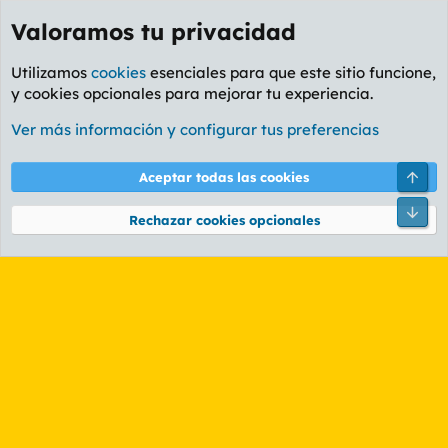
Valoramos tu privacidad
Utilizamos
cookies
esenciales para que este sitio funcione,
y cookies opcionales para mejorar tu experiencia.
Etiquetas
Ver más información y configurar tus preferencias
Cookies
PL OLDSTYLE AMARILLO
Cambiar fuente
Español (ES)
Arri
Aceptar todas las cookies
Contáctanos
Términos y reglas
Política de privacidad
Ayuda
R
Pie
S
Rechazar cookies opcionales
S
®
Community platform by XenForo
© 2010-2026 XenForo Ltd.