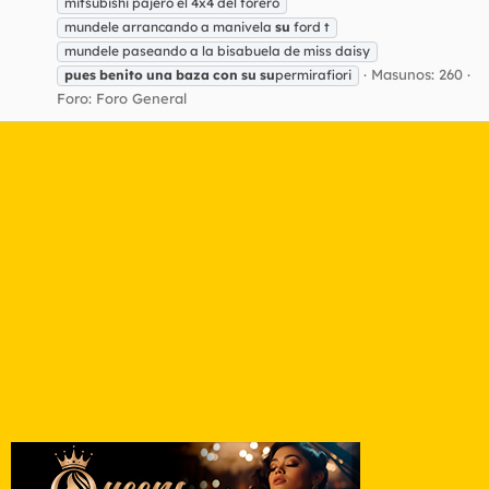
mitsubishi pajero el 4x4 del forero
mundele arrancando a manivela
su
ford t
mundele paseando a la bisabuela de miss daisy
Masunos: 260
pues
benito
una
baza
con
su
su
permirafiori
Foro:
Foro General