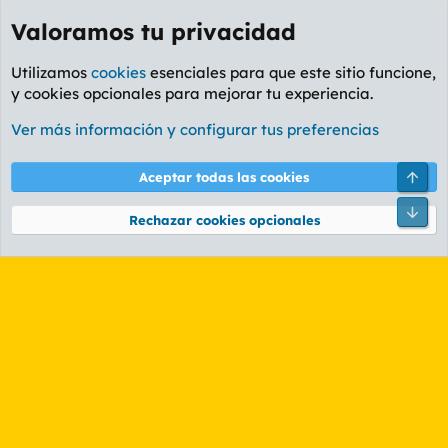
Valoramos tu privacidad
Utilizamos
cookies
esenciales para que este sitio funcione,
y cookies opcionales para mejorar tu experiencia.
Etiquetas
Ver más información y configurar tus preferencias
Cookies
PL OLDSTYLE AMARILLO
Cambiar fuente
Español (ES)
Arri
Aceptar todas las cookies
Contáctanos
Términos y reglas
Política de privacidad
Ayuda
R
Pie
S
Rechazar cookies opcionales
S
®
Community platform by XenForo
© 2010-2026 XenForo Ltd.