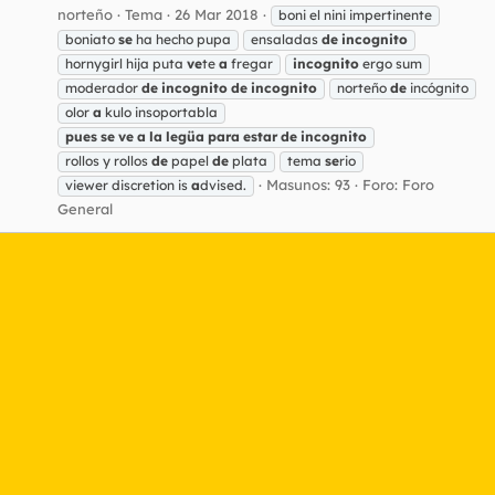
norteño
Tema
26 Mar 2018
boni el nini impertinente
boniato
se
ha hecho pupa
ensaladas
de
incognito
hornygirl hija puta
ve
te
a
fregar
incognito
ergo sum
moderador
de
incognito
de
incognito
norteño
de
incógnito
olor
a
kulo insoportabla
pues
se
ve
a
la
legüa
para
estar
de
incognito
rollos y rollos
de
papel
de
plata
tema
se
rio
Masunos: 93
Foro:
Foro
viewer discretion is
a
dvised.
General