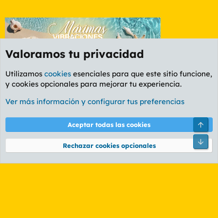
Valoramos tu privacidad
Utilizamos
cookies
esenciales para que este sitio funcione,
y cookies opcionales para mejorar tu experiencia.
Etiquetas
Ver más información y configurar tus preferencias
Cookies
PL OLDSTYLE AMARILLO
Cambiar fuente
Español (ES)
Arri
Aceptar todas las cookies
Contáctanos
Términos y reglas
Política de privacidad
Ayuda
R
Pie
S
Rechazar cookies opcionales
S
®
Community platform by XenForo
© 2010-2026 XenForo Ltd.