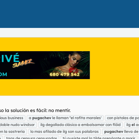
la solución es fácil: no mentir.
erious business
a
pugachev
le llaman ''el rafita morales'
con pistolas de 
 doble nudo windsor
ilg degollado clásico a embalsamar con flöid
ilg
el
ag
n la sastrería
lo mas afilado de ilg son sus palabras
pugachev
lleva de
o
tags de censura censurados
tú pusiste mal la tilde prepárate a morir