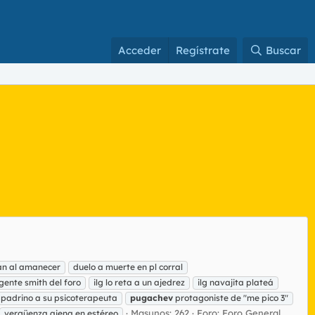
Acceder
Regístrate
Buscar
pan al amanecer
duelo a muerte en pl corral
ente smith del foro
ilg lo reta a un ajedrez
ilg navajita plateá
 padrino a su psicoterapeuta
pugachev
protagoniste de "me pico 3"
Masunos: 262
Foro:
Foro General
vergüenza ajena en estéreo