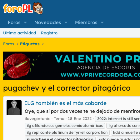
Foros
Novedades
Miembros
Última actividad
Registro
Foros
Etiquetas
pugachev y el corrector pitagórico
ILG también es el más cobarde
Oye, que si por dos veces te he dejado de mentiroso 
ilovegintonic
Tema
18 Ene 2022
2022: internet is still s
ilg afilando sus gemelos semiautomáticos
ilg ahorcado con
ilg replicante platinum de tyrrell corporation
kdd a muerte e
pugachev
y
el
corrector
pitagórico
solo puede quedar un