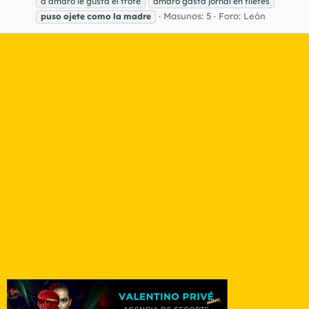
a amaro le gusta el trote
amaro gasta jornal en filetes
Masunos: 5
Foro:
León
puso
ojete
como
la
madre