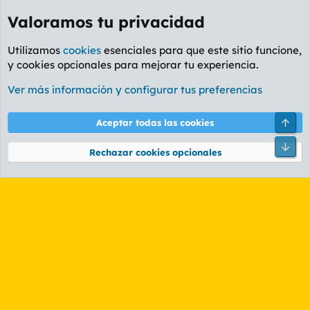
Valoramos tu privacidad
Utilizamos
cookies
esenciales para que este sitio funcione,
y cookies opcionales para mejorar tu experiencia.
Etiquetas
Ver más información y configurar tus preferencias
Cookies
PL OLDSTYLE AMARILLO
Cambiar fuente
Español (ES)
Arri
Aceptar todas las cookies
Contáctanos
Términos y reglas
Política de privacidad
Ayuda
R
Pie
S
Rechazar cookies opcionales
S
®
Community platform by XenForo
© 2010-2026 XenForo Ltd.