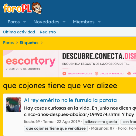
Foros
Novedades
Miembros
Última actividad
Registro
Foros
Etiquetas
que cojones tiene que ver alizee
Al rey emérito no le furrula la patata
Hay cosas curiosas en la vida. En junio nos dicen 
cinco-anos-despues-abdicar/1949074.shtml Y hoy no
liachu69
Tema
22 Ago 2019
alizee
esta gorda
con fra
Masunos: 87
Foro:
For
que
cojones
tiene
que
ver
alizee