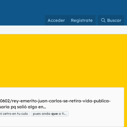
Acceder
Regístrate
Buscar
190602/rey-emerito-juan-carlos-se-retira-vida-publica-
ia pq salió algo en...
i cetro en tu culo
pues anda
que
a ti...