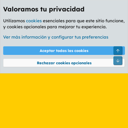
Valoramos tu privacidad
Utilizamos
cookies
esenciales para que este sitio funcione,
y cookies opcionales para mejorar tu experiencia.
Etiquetas
Ver más información y configurar tus preferencias
Cookies
PL OLDSTYLE AMARILLO
Cambiar fuente
Español (ES)
Arri
Aceptar todas las cookies
Contáctanos
Términos y reglas
Política de privacidad
Ayuda
R
Pie
S
Rechazar cookies opcionales
S
®
Community platform by XenForo
© 2010-2026 XenForo Ltd.