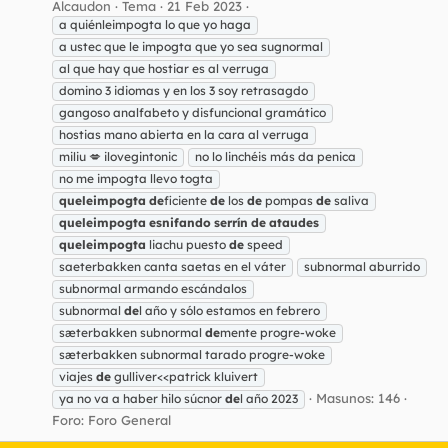
Alcaudon
Tema
21 Feb 2023
a quiénleimpogta lo que yo haga
a ustec que le impogta que yo sea sugnormal
al que hay que hostiar es al verruga
domino 3 idiomas y en los 3 soy retrasagdo
gangoso analfabeto y disfuncional gramático
hostias mano abierta en la cara al verruga
miliu 💋 ilovegintonic
no lo linchéis más da penica
no me impogta llevo togta
queleimpogta
de
ficiente
de
los
de
pompas
de
saliva
queleimpogta
esnifando
serrín
de
ataudes
queleimpogta
liachu puesto
de
speed
saeterbakken canta saetas en el váter
subnormal aburrido
subnormal armando escándalos
subnormal
de
l año y sólo estamos en febrero
sæterbakken subnormal
de
mente progre-woke
sæterbakken subnormal tarado progre-woke
viajes
de
gulliver<<patrick kluivert
Masunos: 146
ya no va a haber hilo súcnor
de
l año 2023
Foro:
Foro General