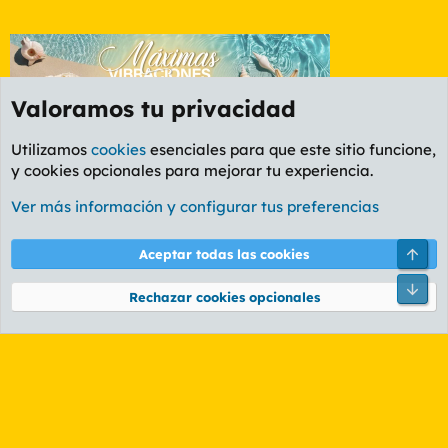
Valoramos tu privacidad
Utilizamos
cookies
esenciales para que este sitio funcione,
y cookies opcionales para mejorar tu experiencia.
Etiquetas
Ver más información y configurar tus preferencias
Cookies
PL OLDSTYLE AMARILLO
Cambiar fuente
Español (ES)
Arri
Aceptar todas las cookies
Contáctanos
Términos y reglas
Política de privacidad
Ayuda
R
Pie
S
Rechazar cookies opcionales
S
®
Community platform by XenForo
© 2010-2026 XenForo Ltd.