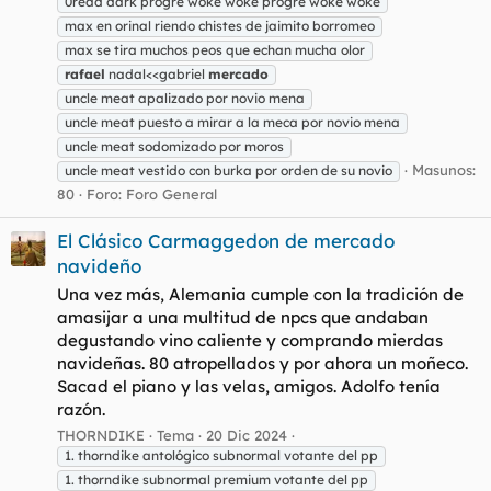
0read dark progre woke woke progre woke woke
max en orinal riendo chistes de jaimito borromeo
max se tira muchos peos que echan mucha olor
rafael
nadal<<gabriel
mercado
uncle meat apalizado por novio mena
uncle meat puesto a mirar a la meca por novio mena
uncle meat sodomizado por moros
Masunos:
uncle meat vestido con burka por orden de su novio
80
Foro:
Foro General
El Clásico Carmaggedon de mercado
navideño
Una vez más, Alemania cumple con la tradición de
amasijar a una multitud de npcs que andaban
degustando vino caliente y comprando mierdas
navideñas. 80 atropellados y por ahora un moñeco.
Sacad el piano y las velas, amigos. Adolfo tenía
razón.
THORNDIKE
Tema
20 Dic 2024
1. thorndike antológico subnormal votante del pp
1. thorndike subnormal premium votante del pp