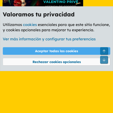
Valoramos tu privacidad
Utilizamos
cookies
esenciales para que este sitio funcione,
y cookies opcionales para mejorar tu experiencia.
Etiquetas
Ver más información y configurar tus preferencias
Cookies
PL OLDSTYLE AMARILLO
Cambiar fuente
Español (ES)
Arri
Aceptar todas las cookies
Contáctanos
Términos y reglas
Política de privacidad
Ayuda
R
Pie
S
Rechazar cookies opcionales
S
®
Community platform by XenForo
© 2010-2026 XenForo Ltd.