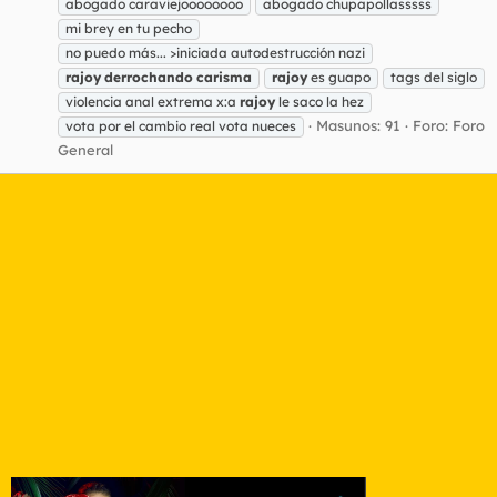
abogado caraviejoooooooo
abogado chupapollasssss
mi brey en tu pecho
no puedo más... >iniciada autodestrucción nazi
rajoy
derrochando
carisma
rajoy
es guapo
tags del siglo
violencia anal extrema x:a
rajoy
le saco la hez
Masunos: 91
Foro:
Foro
vota por el cambio real vota nueces
General