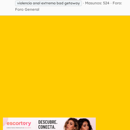
Masunos: 524
Foro:
violencia anal extrema bad getaway
Foro General