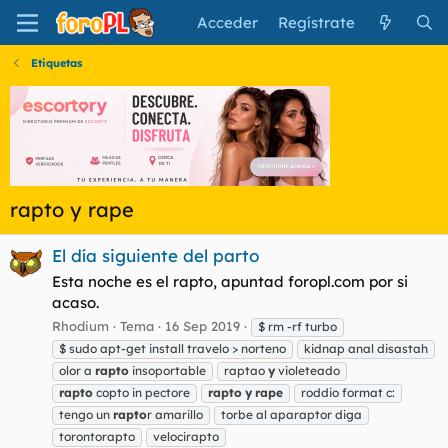
Acceder
Regístrate
Etiquetas
rapto y rape
El día siguiente del parto
Esta noche es el rapto, apuntad foropl.com por si
acaso.
Rhodium
Tema
16 Sep 2019
$ rm -rf turbo
$ sudo apt-get install travelo > norteno
kidnap anal disastah
olor a
rapto
insoportable
raptao
y
violeteado
rapto
copto in pectore
rapto
y
rape
roddio format c:
tengo un
rapto
r amarillo
torbe al aparaptor diga
torontorapto
velocirapto