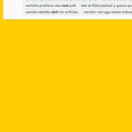
norteño prefiere una
real
poll
olor
a
flöid pachuli y goma 
versión dakilla
doll
sin orificios
versión verruga balón mika