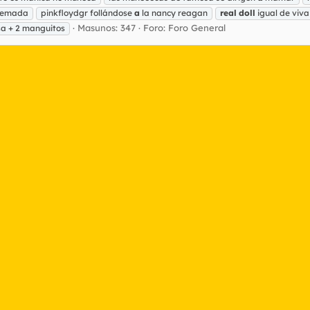
quemada
pinkfloydgr follándose
a
la nancy reagan
real
doll
igual de viva
Masunos: 347
Foro:
Foro General
sa + 2 manguitos