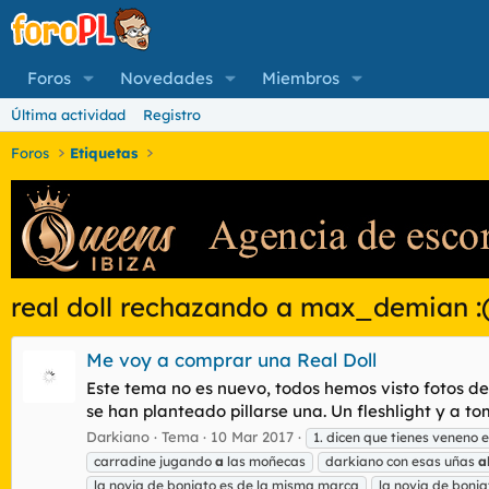
Foros
Novedades
Miembros
Última actividad
Registro
Foros
Etiquetas
real doll rechazando a max_demian :
Me voy a comprar una Real Doll
Este tema no es nuevo, todos hemos visto fotos d
se han planteado pillarse una. Un fleshlight y a t
Darkiano
Tema
10 Mar 2017
1. dicen que tienes veneno e
carradine jugando
a
las moñecas
darkiano con esas uñas
a
la novia de boniato es de la misma marca
la novia de boni