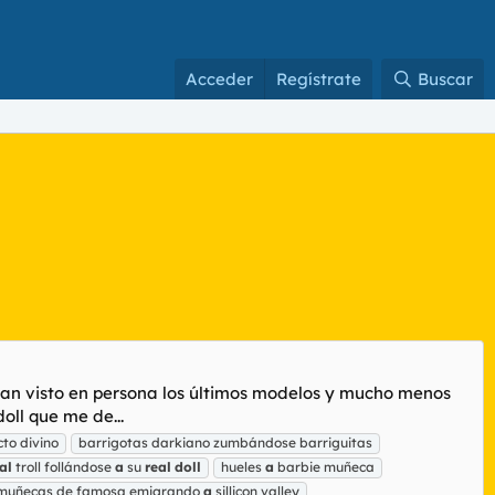
Acceder
Regístrate
Buscar
han visto en persona los últimos modelos y mucho menos
oll que me de...
cto divino
barrigotas darkiano zumbándose barriguitas
al
troll follándose
a
su
real
doll
hueles
a
barbie muñeca
muñecas de famosa emigrando
a
sillicon valley