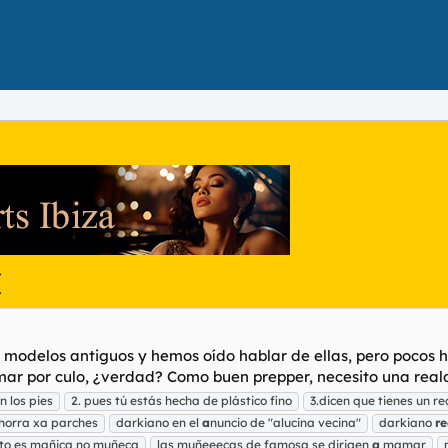
(
e modelos antiguos y hemos oído hablar de ellas, pero pocos 
omar por culo, ¿verdad? Como buen prepper, necesito una reald
n los pies
2. pues tú estás hecha de plástico fino
3.dicen que tienes un re
horra xa parches
darkiano en el
a
nuncio de "alucina vecina"
darkiano
re
ato es mañica no muñeca
las muñeeecas de famosa se dirigen
a
mamar