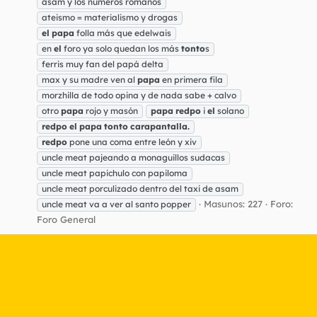
asam y los números romanos
ateismo = materialismo y drogas
el
papa
folla más que edelwais
en
el
foro ya solo quedan los más
tonto
s
ferris muy fan del papá delta
max y su madre ven al
papa
en primera fila
morzhilla de todo opina y de nada sabe + calvo
otro
papa
rojo y masón
papa
redpo
i
el
solano
redpo
el
papa
tonto
carapantalla.
redpo
pone una coma entre león y xiv
uncle meat pajeando a monaguillos sudacas
uncle meat papichulo con papiloma
uncle meat porculizado dentro del taxi de asam
Masunos: 227
Foro:
uncle meat va a ver al santo popper
Foro General