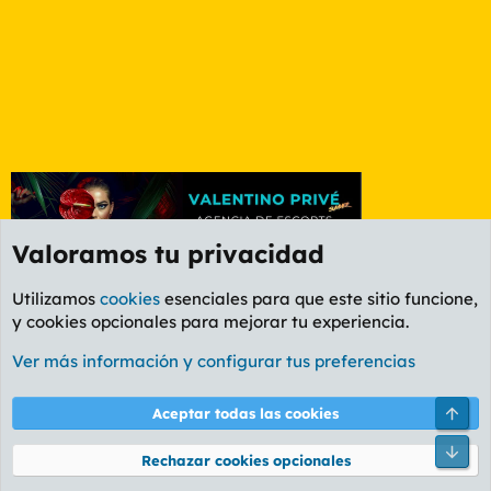
Valoramos tu privacidad
Utilizamos
cookies
esenciales para que este sitio funcione,
y cookies opcionales para mejorar tu experiencia.
Etiquetas
Ver más información y configurar tus preferencias
Cookies
PL OLDSTYLE AMARILLO
Cambiar fuente
Español (ES)
Arri
Aceptar todas las cookies
Contáctanos
Términos y reglas
Política de privacidad
Ayuda
R
Pie
S
Rechazar cookies opcionales
S
®
Community platform by XenForo
© 2010-2026 XenForo Ltd.