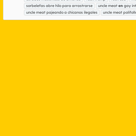
sorbelefas abre hilo para arrastrarse
uncle meat
en
gay int
uncle meat pajeando a chicanos ilegales
uncle meat polifol