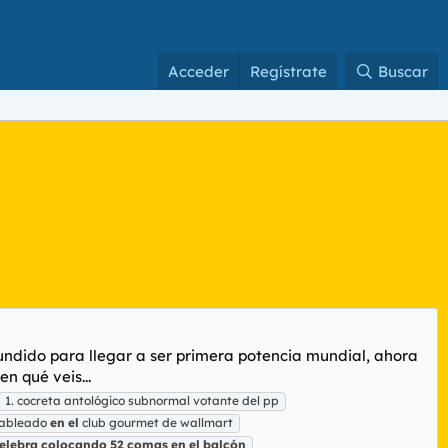
Acceder
Regístrate
Buscar
cundido para llegar a ser primera potencia mundial, ahora
n qué veis...
1. cocreta antológico subnormal votante del pp
sableado
en
el
club gourmet de wallmart
elebra
colocando
52
comas
en
el
balcón