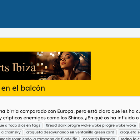
en el balcón
una birria comparado con Europa, pero está claro que les ha 
crípticos enemigos como los Shinos. ¿En qué os ha influido o e
ue a todo dios
en
tags
0read dark progre woke woke progre woke woke
b a chomsky
croqueta desayunando
en
ventanilla green card
croqueta 
ndele rompiendo la campana de filadelfia
neonazis llorando
redpo
lo
c