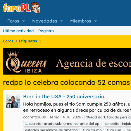
Foros
Novedades
Miembros
Última actividad
Registro
Foros
Etiquetas
redpo lo celebra colocando 52 comas 
Born in the USA - 250 aniversario
Hola hamijos, pues el tío Sam cumple 250 añitos, 
en retroceso en algunas áreas por culpa de duros y 
cocreta2000
Tema
4 Jul 2026
'0read dark tarado persig
1. cocreta tarado subnormal votante del pp
cenobita rimjo
estados masónicos de américa
fuck trump
fuck usa
mu