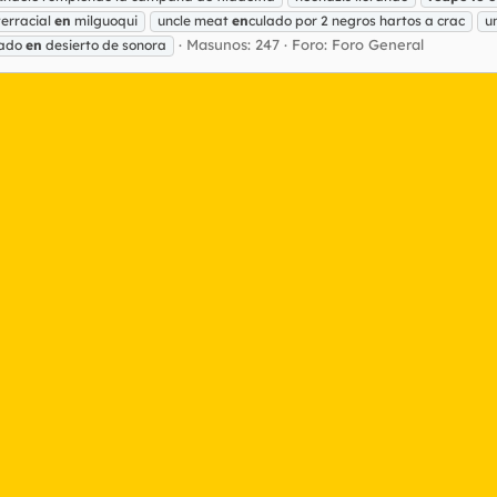
erracial
en
milguoqui
uncle meat
en
culado por 2 negros hartos a crac
u
Masunos: 247
Foro:
Foro General
lado
en
desierto de sonora