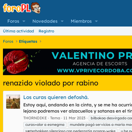
Foros
Novedades
Miembros
Última actividad
Registro
Foros
Etiquetas
renazido violado por rabino
Los curas quieren defoshá.
Estoy aquí, andando en la cinta, y se me ha ocurri
lejano podremos ver alzacuellos y sotanas en el tin
THORNDIKE
Tema
11 Mar 2023
bilbokoa desvirgado co
curas=olor a esmegma
mundele pagó servicios a maría m
sæterbakken silencioso con pederastia progre-woke
u be p