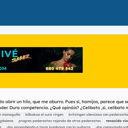
do abrir un hilo, que me aburro. Pues sí, hamijos, parece que
der. Dura competencia. ¿Qué opináis? ¿Celibato ,sí, celibato no
n monaguillo
bilbokoa el cura virgen
britzingen silencioso con pederast
agdalena
progres pederastas rajando de otros pederastas
renazido
vi
e
ubp aprendiendo a tocar kumbaya con la guitarra
ubp comprando so