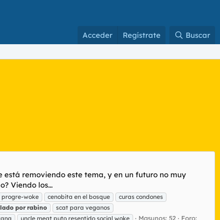
Acceder
Regístrate
Buscar
 se está removiendo este tema, y en un futuro no muy
? Viendo los...
ia progre-woke
cenobita en el bosque
curas condones
olado
por
rabino
scat para veganos
Masunos: 52
Foro:
tana
uncle meat puto resentido social woke