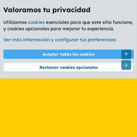
Valoramos tu privacidad
Utilizamos
cookies
esenciales para que este sitio funcione,
y cookies opcionales para mejorar tu experiencia.
Etiquetas
Ver más información y configurar tus preferencias
Cookies
PL OLDSTYLE AMARILLO
Cambiar fuente
Español (ES)
Arri
Aceptar todas las cookies
Contáctanos
Términos y reglas
Política de privacidad
Ayuda
R
Pie
S
Rechazar cookies opcionales
S
®
Community platform by XenForo
© 2010-2026 XenForo Ltd.