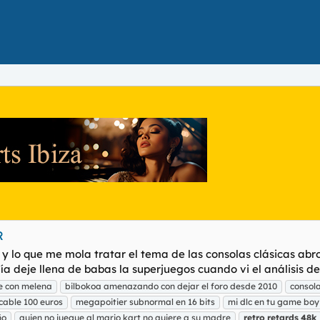
R
 y lo que me mola tratar el tema de las consolas clásicas ab
a deje llena de babas la superjuegos cuando vi el análisis de 
e con melena
bilbokoa amenazando con dejar el foro desde 2010
consol
cable 100 euros
megapoitier subnormal en 16 bits
mi dlc en tu game boy
ño
quien no juegue al mario kart no quiere a su madre
retro
retards
48k