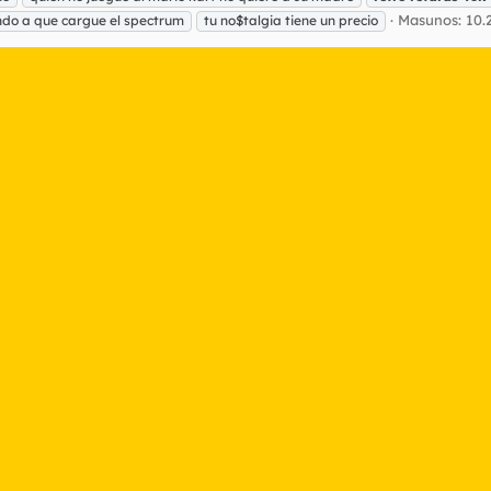
Masunos: 10.
ndo a que cargue el spectrum
tu no$talgia tiene un precio