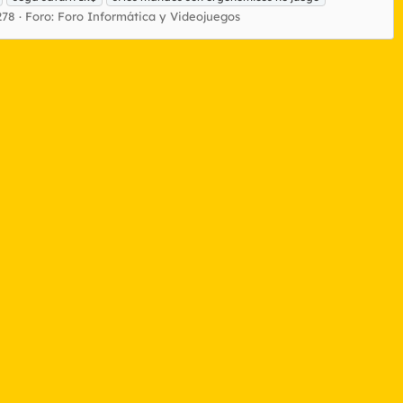
278
Foro:
Foro Informática y Videojuegos