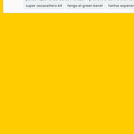
super cacaceitero 64
tengo el green beret
tontos espera