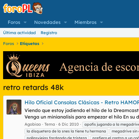
Foros
Novedades
Miembros
Última actividad
Registro
Foros
Etiquetas
retro retards 48k
Hilo Oficial Consolas Clásicas - Retro HAMO
Viendo que estoy jodiendo el hilo de la Dreamcast
Venga un minianalisis para empezar el hilo En su dí
Agobiao
Tema
6 Dic 2010
apofis jugando a la megadriv
la disquetera de la snes la tiene tu hermana
megadrive sin 
pollasviejas fardando de tristeza
prefiero el contra a un co