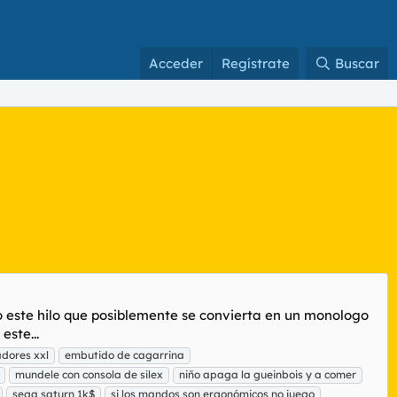
Acceder
Regístrate
Buscar
ro este hilo que posiblemente se convierta en un monologo
este...
adores xxl
embutido de cagarrina
mundele con consola de silex
niño apaga la gueinbois y a comer
sega saturn 1k$
si los mandos son ergonómicos no juego