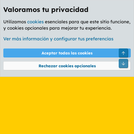
Valoramos tu privacidad
Utilizamos
cookies
esenciales para que este sitio funcione,
y cookies opcionales para mejorar tu experiencia.
Etiquetas
Ver más información y configurar tus preferencias
Cookies
PL OLDSTYLE AMARILLO
Cambiar fuente
Español (ES)
Arri
Aceptar todas las cookies
Contáctanos
Términos y reglas
Política de privacidad
Ayuda
R
Pie
S
Rechazar cookies opcionales
S
®
Community platform by XenForo
© 2010-2026 XenForo Ltd.