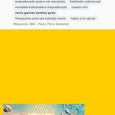
empoderada quiere ser enculada
hediondo subnormal
mundele bakaladero empoderado
nueces nini
rocio
galvan
andreu
puta
threesome anal sex kalinda marín
todos a la cárcel
Masunos: 284
Foro:
Foro General