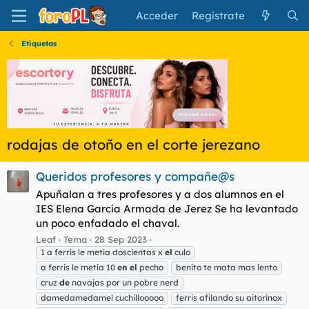
Acceder
Regístrate
Etiquetas
rodajas de otoño en el corte jerezano
Queridos profesores y compañe@s
Apuñalan a tres profesores y a dos alumnos en el
IES Elena García Armada de Jerez Se ha levantado
un poco enfadado el chaval.
Leaf
Tema
28 Sep 2023
1 a ferris le metia doscientas x
el
culo
a ferris le metía 10
en
el
pecho
benito te mata mas lento
cruz
de
navajas por un pobre nerd
damedamedamel cuchillooooo
ferris afilando su aitorinox