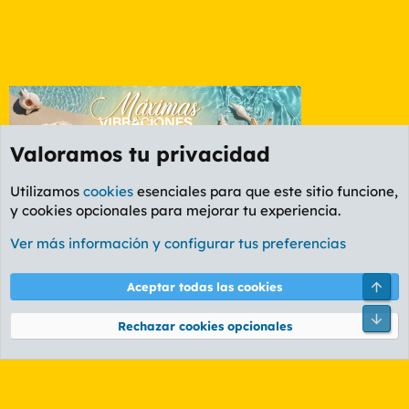
Valoramos tu privacidad
Utilizamos
cookies
esenciales para que este sitio funcione,
y cookies opcionales para mejorar tu experiencia.
Etiquetas
Ver más información y configurar tus preferencias
Cookies
PL OLDSTYLE AMARILLO
Cambiar fuente
Español (ES)
Arri
Aceptar todas las cookies
Contáctanos
Términos y reglas
Política de privacidad
Ayuda
R
Pie
S
Rechazar cookies opcionales
S
®
Community platform by XenForo
© 2010-2026 XenForo Ltd.