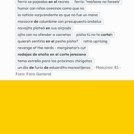
ferris se pajeaba
en
el
recreo
ferris: ''mañana no foreeis'
humor con niños asesinos como que no
la noticia sorprendente es que no fue un mena
masacre
de
columbine con presupuesto andaluz
navajita plateá
en
sus airpods
ojito con no ofender a cocretas
pisha tú no te
corte
h
quiereh sentirla
en
el
pesho pisha?
retra uprising
revenge of the nerds - marginator's cut
rodajas
de
otoño
en
el
corte
jerezano
tema estrella para las próximas chirigotas
Masunos: 81
un día
de
furia
de
eduardito manostijeras
Foro:
Foro General