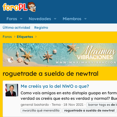
Foros
Novedades
Miembros
Última actividad
Registro
Foros
Etiquetas
roguetrade a sueldo de newtral
Me creéis ya lo del NWO o que?
Como vais amigos en esta distopia guapa en forma
verdad os creéis que esto es verdad y normal? Buen
general bastardo
Tema
18 Nov 2021
borrar tags es
de
l
nworzilla qué merendilla
roguetrade
a
sueldo
de
newtral