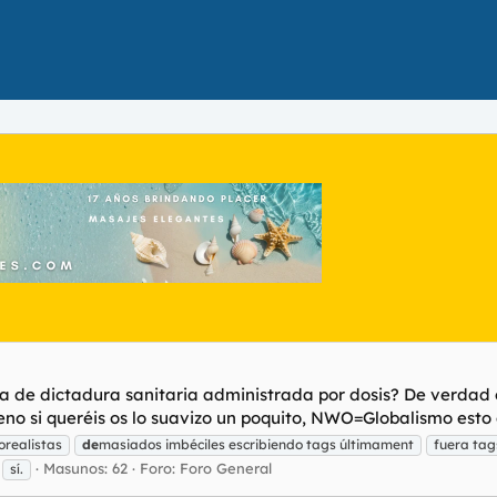
 de dictadura sanitaria administrada por dosis? De verdad 
o si queréis os lo suavizo un poquito, NWO=Globalismo esto es
orealistas
de
masiados imbéciles escribiendo tags últimament
fuera tag
Masunos: 62
Foro:
Foro General
sí.