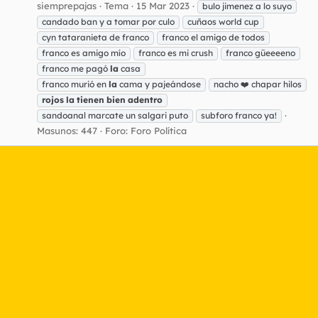
siemprepajas
Tema
15 Mar 2023
bulo jimenez a lo suyo
candado ban y a tomar por culo
cuñaos world cup
cyn tataranieta de franco
franco el amigo de todos
franco es amigo mío
franco es mi crush
franco güeeeeno
franco me pagó
la
casa
franco murió en
la
cama y pajeándose
nacho ❤️ chapar hilos
rojos
la
tienen
bien
adentro
sandoanal marcate un salgari puto
subforo franco ya!
Masunos: 447
Foro:
Foro Política