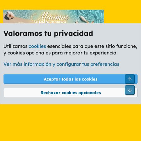
Valoramos tu privacidad
Utilizamos
cookies
esenciales para que este sitio funcione,
y cookies opcionales para mejorar tu experiencia.
Etiquetas
Ver más información y configurar tus preferencias
Cookies
PL OLDSTYLE AMARILLO
Cambiar fuente
Español (ES)
Arri
Aceptar todas las cookies
Contáctanos
Términos y reglas
Política de privacidad
Ayuda
R
Pie
S
Rechazar cookies opcionales
S
®
Community platform by XenForo
© 2010-2026 XenForo Ltd.