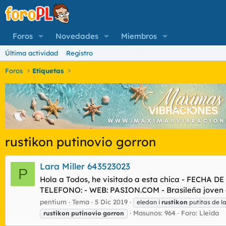
Foros
Novedades
Miembros
Última actividad
Registro
Foros
Etiquetas
rustikon putinovio gorron
Lara Miller 643523023
P
Hola a Todos, he visitado a esta chica - FECHA 
TELEFONO: - WEB: PASION.COM - Brasileña joven 
pentium
Tema
5 Dic 2019
eledan i
rustikon
putitas de la
Masunos: 964
Foro:
Lleida
rustikon
putinovio
gorron