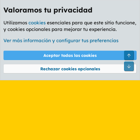
Valoramos tu privacidad
Utilizamos
cookies
esenciales para que este sitio funcione,
y cookies opcionales para mejorar tu experiencia.
Etiquetas
Ver más información y configurar tus preferencias
Cookies
PL OLDSTYLE AMARILLO
Cambiar fuente
Español (ES)
Arri
Aceptar todas las cookies
Contáctanos
Términos y reglas
Política de privacidad
Ayuda
R
Pie
S
Rechazar cookies opcionales
S
®
Community platform by XenForo
© 2010-2026 XenForo Ltd.