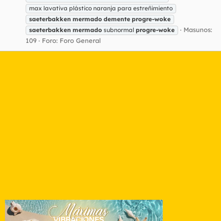
max lavativa plástico naranja para estreñimiento
saeterbakken
mermado
demente
progre-woke
Masunos:
saeterbakken
mermado
subnormal
progre-woke
109
Foro:
Foro General