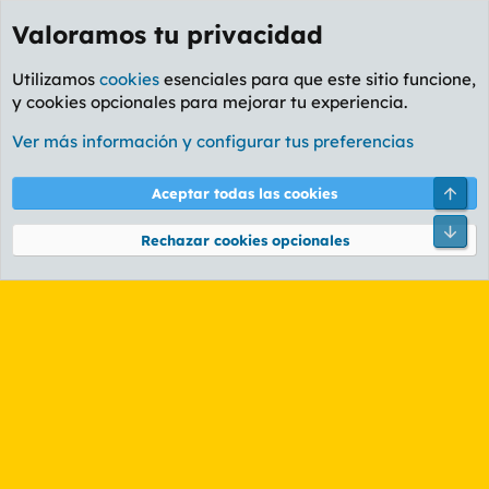
Valoramos tu privacidad
Utilizamos
cookies
esenciales para que este sitio funcione,
y cookies opcionales para mejorar tu experiencia.
Etiquetas
Ver más información y configurar tus preferencias
Cookies
PL OLDSTYLE AMARILLO
Cambiar fuente
Español (ES)
Arri
Aceptar todas las cookies
Contáctanos
Términos y reglas
Política de privacidad
Ayuda
R
Pie
S
Rechazar cookies opcionales
S
®
Community platform by XenForo
© 2010-2026 XenForo Ltd.