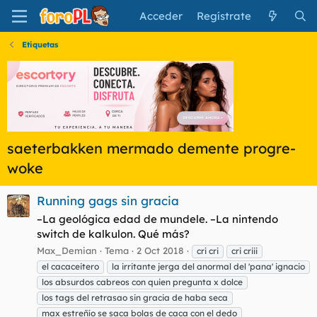
Acceder
Regístrate
Etiquetas
saeterbakken mermado demente progre-
woke
Running gags sin gracia
–La geológica edad de mundele. –La nintendo
switch de kalkulon. Qué más?
Max_Demian
Tema
2 Oct 2018
cri cri
cri criii
el cacaceitero
la irritante jerga del anormal del 'pana' ignacio
los absurdos cabreos con quien pregunta x dolce
los tags del retrasao sin gracia de haba seca
max estreñío se saca bolas de caca con el dedo