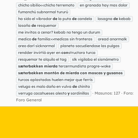
chicho sibilio<<chicho terremoto
en granada hay mas dolor
fumanchú subnormal tururú
ha sido el vibrador
de
la puta
de
candela
lasagna
de
kebab
lasaña
de
resquemor
me invitas a cenar? kebab no tengo un durum
medico
de
familia>>medicos sin fronteras
oread anormalk
oreo darl sicknormal
planeta sacudiendose las pulgas
rendder invirtió ayer en
con
structora turca
resquemor te alquilo el tag
slk vigilaba el sismómetro
sæterbakken
mierda
tercermundista progre-woke
sæterbakken
montón
de
mierda
con
moscas
y
gusanos
turcos aplastados huelen mejor que ferris
veluga es malo daño en vulva
de
chinita
Masunos: 127
Foro:
verruga cacahueses alesto
y
sardinillas
Foro General