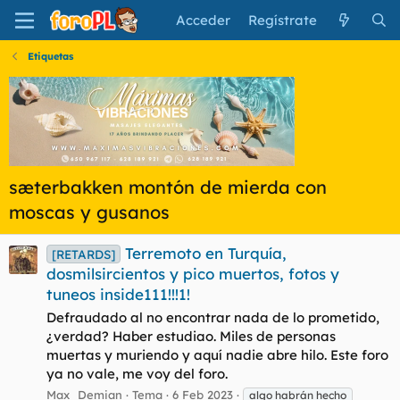
Acceder
Regístrate
Etiquetas
sæterbakken montón de mierda con
moscas y gusanos
Terremoto en Turquía,
[RETARDS]
dosmilsircientos y pico muertos, fotos y
tuneos inside111!!!1!
Defraudado al no encontrar nada de lo prometido,
¿verdad? Haber estudiao. Miles de personas
muertas y muriendo y aquí nadie abre hilo. Este foro
ya no vale, me voy del foro.
Max_Demian
Tema
6 Feb 2023
algo habrán hecho