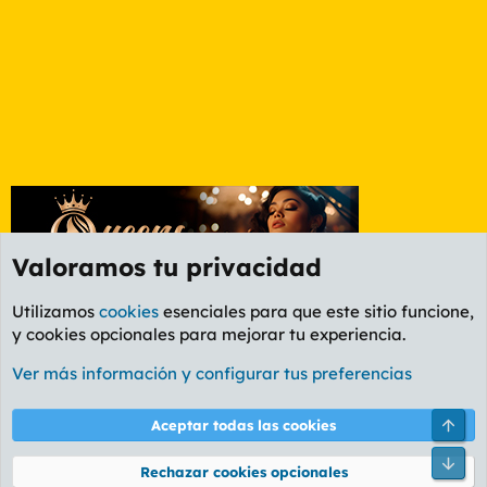
Valoramos tu privacidad
Utilizamos
cookies
esenciales para que este sitio funcione,
y cookies opcionales para mejorar tu experiencia.
Etiquetas
Ver más información y configurar tus preferencias
Cookies
PL OLDSTYLE AMARILLO
Cambiar fuente
Español (ES)
Arri
Aceptar todas las cookies
Contáctanos
Términos y reglas
Política de privacidad
Ayuda
R
Pie
S
Rechazar cookies opcionales
S