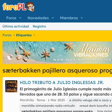
Foros
Novedades
Miembros
Última actividad
Registro
Foros
Etiquetas
sæterbakken pajillero asqueroso pro
HILO TRIBUTO A JULIO INGLESIAS JR.
El primogénito de Julio Iglesias cumple nada más 
llevados que uno de 28. 50 palos y sigue sacando c
Morzhilla
Tema
1 Mar 2023
a chinita veluga olel a caca y
morzhilla sintonizando radio raticulín
oread dark bazofia 
sæterbakken
pajillero
asqueroso
progre-woke
troy mclur