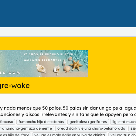
gre-woke
y nada menos que 50 palos. 50 palos sin dar un golpe al agua.
anciones y discos irrelevantes y sin fans que le apoyen pero c
 flacaso
fumanchu hijo de satanás
genitales>>gerifaltes
ilg está much
infrahumana-gentuza demente
oread dark viejuna charo-pelomorado
sæ
e es hijo del fary
veluga es malo daño en vulva de chinita
veluga tu pic