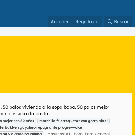
Acceder
Regístrate
Buscar
 50 palos viviendo a la sopa boba. 50 palos mejor
omo le sobra la pasta...
o mejor con 50 años
morzhilla friecroquetas con gorro albal
terbakken
gayolero repugnante
progre-woke
Masunos: 81
Foro:
Foro General
ha muy glande pa chinita