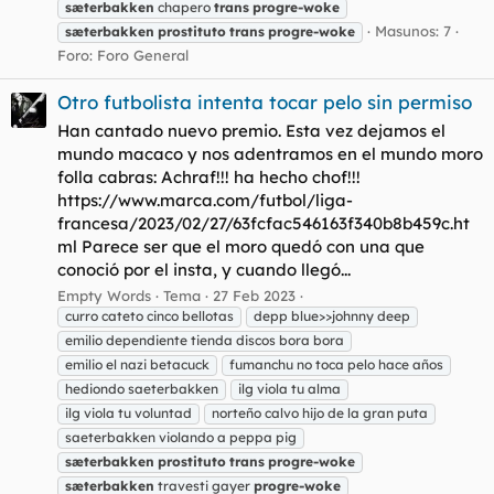
sæterbakken
chapero
trans
progre-woke
Masunos: 7
sæterbakken
prostituto
trans
progre-woke
Foro:
Foro General
Otro futbolista intenta tocar pelo sin permiso
Han cantado nuevo premio. Esta vez dejamos el
mundo macaco y nos adentramos en el mundo moro
folla cabras: Achraf!!! ha hecho chof!!!
https://www.marca.com/futbol/liga-
francesa/2023/02/27/63fcfac546163f340b8b459c.ht
ml Parece ser que el moro quedó con una que
conoció por el insta, y cuando llegó...
Empty Words
Tema
27 Feb 2023
curro cateto cinco bellotas
depp blue>>johnny deep
emilio dependiente tienda discos bora bora
emilio el nazi betacuck
fumanchu no toca pelo hace años
hediondo saeterbakken
ilg viola tu alma
ilg viola tu voluntad
norteño calvo hijo de la gran puta
saeterbakken violando a peppa pig
sæterbakken
prostituto
trans
progre-woke
sæterbakken
travesti gayer
progre-woke