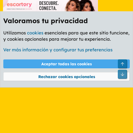
Valoramos tu privacidad
Utilizamos
cookies
esenciales para que este sitio funcione,
y cookies opcionales para mejorar tu experiencia.
Etiquetas
Ver más información y configurar tus preferencias
Cookies
PL OLDSTYLE AMARILLO
Cambiar fuente
Español (ES)
Arri
Aceptar todas las cookies
Contáctanos
Términos y reglas
Política de privacidad
Ayuda
R
Pie
S
Rechazar cookies opcionales
S
®
Community platform by XenForo
© 2010-2026 XenForo Ltd.