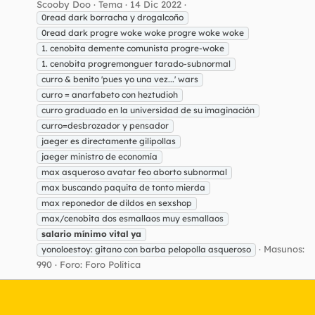
Scooby Doo
Tema
14 Dic 2022
0read dark borracha y drogalcoño
0read dark progre woke woke progre woke woke
1. cenobita demente comunista progre-woke
1. cenobita progremonguer tarado-subnormal
curro & benito 'pues yo una vez...' wars
curro = anarfabeto con heztudioh
curro graduado en la universidad de su imaginación
curro=desbrozador y pensador
jaeger es directamente gilipollas
jaeger ministro de economía
max asqueroso avatar feo aborto subnormal
max buscando paquita de tonto mierda
max reponedor de dildos en sexshop
max/cenobita dos esmallaos muy esmallaos
salario
mínimo
vital
ya
Masunos:
yonoloestoy: gitano con barba pelopolla asqueroso
990
Foro:
Foro Política