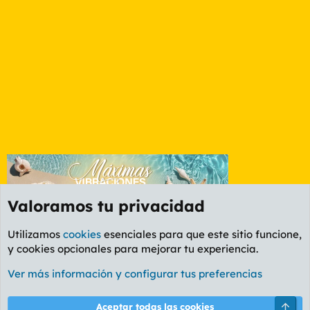
Valoramos tu privacidad
Utilizamos
cookies
esenciales para que este sitio funcione,
y cookies opcionales para mejorar tu experiencia.
Etiquetas
Ver más información y configurar tus preferencias
Cookies
PL OLDSTYLE AMARILLO
Cambiar fuente
Español (ES)
Arri
Aceptar todas las cookies