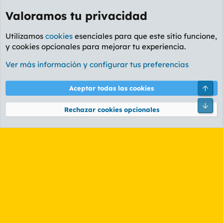
Valoramos tu privacidad
Utilizamos
cookies
esenciales para que este sitio funcione,
y cookies opcionales para mejorar tu experiencia.
Etiquetas
Ver más información y configurar tus preferencias
Cookies
PL OLDSTYLE AMARILLO
Cambiar fuente
Español (ES)
Arri
Aceptar todas las cookies
Contáctanos
Términos y reglas
Política de privacidad
Ayuda
R
Pie
S
Rechazar cookies opcionales
S
®
Community platform by XenForo
© 2010-2026 XenForo Ltd.