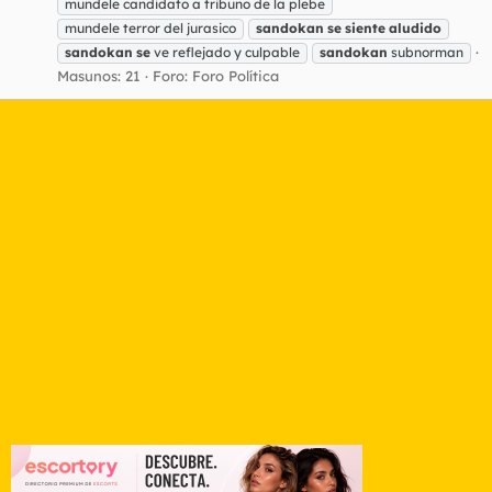
mundele candidato a tribuno de la plebe
mundele terror del jurasico
sandokan
se
siente
aludido
sandokan
se
ve reflejado y culpable
sandokan
subnorman
Masunos: 21
Foro:
Foro Política