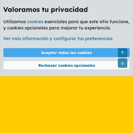
Valoramos tu privacidad
Utilizamos
cookies
esenciales para que este sitio funcione,
y cookies opcionales para mejorar tu experiencia.
Etiquetas
Ver más información y configurar tus preferencias
Cookies
PL OLDSTYLE AMARILLO
Cambiar fuente
Español (ES)
Arri
Aceptar todas las cookies
Contáctanos
Términos y reglas
Política de privacidad
Ayuda
R
Pie
S
Rechazar cookies opcionales
S
®
Community platform by XenForo
© 2010-2026 XenForo Ltd.