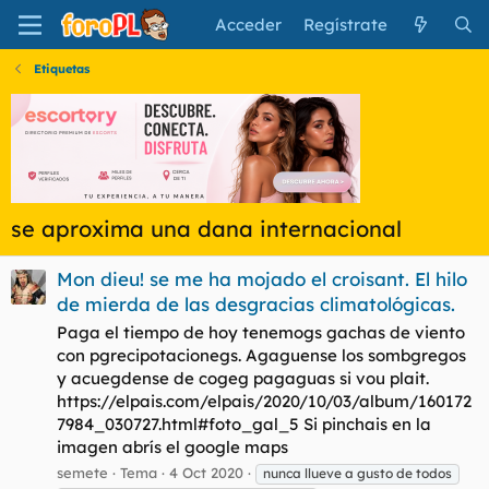
Acceder
Regístrate
Etiquetas
se aproxima una dana internacional
Mon dieu! se me ha mojado el croisant. El hilo
de mierda de las desgracias climatológicas.
Paga el tiempo de hoy tenemogs gachas de viento
con pgrecipotacionegs. Agaguense los sombgregos
y acuegdense de cogeg pagaguas si vou plait.
https://elpais.com/elpais/2020/10/03/album/160172
7984_030727.html#foto_gal_5 Si pinchais en la
imagen abrís el google maps
semete
Tema
4 Oct 2020
nunca llueve a gusto de todos