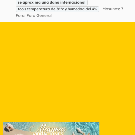
se
aproxima
una
dana
internacional
Masunos: 7
tools temperatura de 38°c y humedad del 4%
Foro:
Foro General