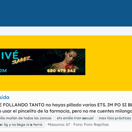
sida
 FOLLANDO TANTO no hayas pillado varias ETS. IM PO SI BLE 
 usar el pincelito de la farmacia, pero no me cuentes milongas
ilio muñón de todos los zancos
ets emilio tran
se
xual
max hizo prácticas
Masunos: 67
Foro:
Foro Rapiñas
e
r ilg y no llega ni
a
ferris