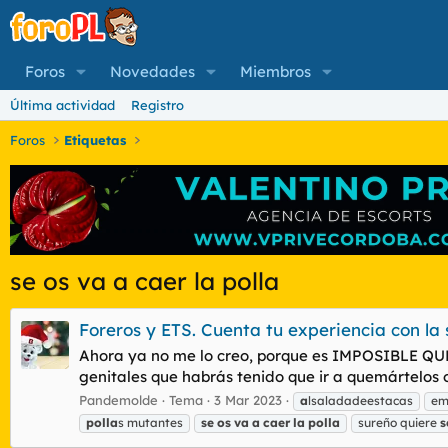
Foros
Novedades
Miembros
Última actividad
Registro
Foros
Etiquetas
se os va a caer la polla
Foreros y ETS. Cuenta tu experiencia con la 
Ahora ya no me lo creo, porque es IMPOSIBLE QUE
genitales que habrás tenido que ir a quemártelos o
Pandemolde
Tema
3 Mar 2023
a
lsaladadeestacas
em
polla
s mutantes
se
os
va
a
caer
la
polla
sureño quiere
s