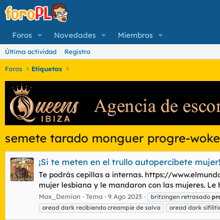
Foros
Novedades
Miembros
Última actividad
Registro
Foros
Etiquetas
semete tarado monguer progre-woke 
¡Si te meten en el trullo autopercíbete mujer
Te podrás cepillas a internas. https://www.elmun
mujer lesbiana y le mandaron con las mujeres. Le
Max_Demian
Tema
9 Ago 2023
britzingen retrasado
pr
oread dark recibiendo creampie de salva
oread dark sifilít