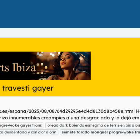
travesti gayer
!
do.es/espana/2023/08/08/64d29295e4d4d8130d8b458e.html Hay 
 hizo innumerables creampies a una desgraciada y la dejó em
ogre-woke
gayer
trans
oread dark bbiendo esmegma de ferris en bis a bi
ica desdentada y con olor a orín
semete
tarado
monguer
progre-woke
tr