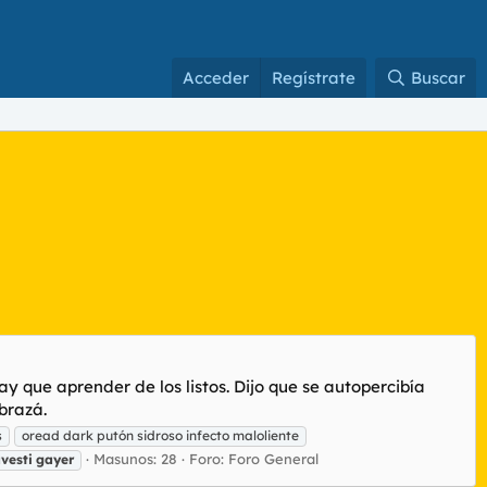
Acceder
Regístrate
Buscar
que aprender de los listos. Dijo que se autopercibía
brazá.
s
oread dark putón sidroso infecto maloliente
Masunos: 28
Foro:
Foro General
avesti
gayer